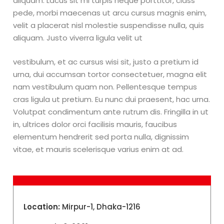
aliquam. Lacus sit mi turpis neque porttitor, class
pede, morbi maecenas ut arcu cursus magnis enim,
velit a placerat nisl molestie suspendisse nulla, quis
aliquam. Justo viverra ligula velit ut
vestibulum, et ac cursus wisi sit, justo a pretium id
urna, dui accumsan tortor consectetuer, magna elit
nam vestibulum quam non. Pellentesque tempus
cras ligula ut pretium. Eu nunc dui praesent, hac urna.
Volutpat condimentum ante rutrum dis. Fringilla in ut
in, ultrices dolor orci facilisis mauris, faucibus
elementum hendrerit sed porta nulla, dignissim
vitae, et mauris scelerisque varius enim at ad.
Location:
Mirpur-1, Dhaka-1216